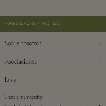
⬩
HORARIO DEL VILLAGE
10:00 – 22:00
Sobre nosotros
Contacto
Asociaciones
Sobre Las Rozas Village
Nuestros partners
Mapa del Village
Legal
Hazte partner
Trabaja con nosotros
Términos y condiciones del sitio web
Recompensas de viajero frecuente
Únete a membership
Descárgate la app
Términos y condiciones de Las Rozas Village Membership
Reserva de grupos