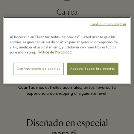
Canjea
Recibe tus beneficios en tiempo real y disfrútalos en el
Continuar sin aceptar
Village durante tu día de shopping.
Al hacer clic en “Aceptar todas las cookies”, usted acepta que las
cookies se guarden en su dispositivo para mejorar la navegación del
sitio, analizar el uso del mismo, y colaborar con nuestros estudios
para marketing.
Política de Privacidad
Configuración de cookies
Aceptar todas las cookies
Sube de nivel
Cuantas más estrellas acumules, antes llevarás tu
experiencia de shopping al siguiente nivel.
Diseñado en especial