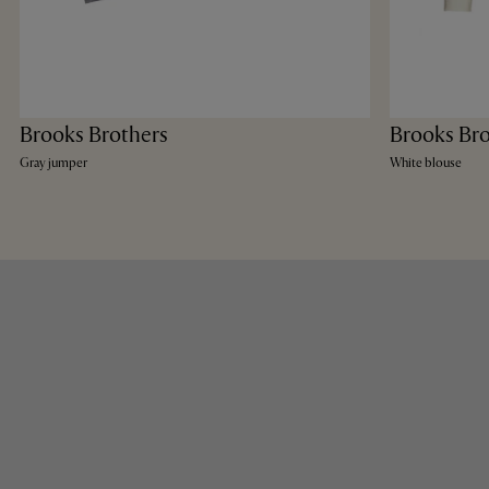
Brooks Brothers
Brooks Bro
Gray jumper
White blouse