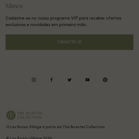
Mimos
Baixe o app
Las Rozas Village Membership terms and conditions
Reserva de Grupo
Cadastre-se no nosso programa VIP para receber ofertas
Vale-presente
Privacy Notices
exclusivas e novidades em primeira mão.
Hotéis e atrações locais
Perguntas frequentes
Accessibility
CADASTRE-SE
Responsabilidade corporativa
Energy Saving Decree
instagram
facebook
twitter
youtube
pinterest
Whistleblowing
Average supplier payment period
O Las Rozas Village é parte da The Bicester Collection
© Las Rozas Village
2026