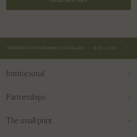
VISUALIZAR NO MAPA
⬩
HORÁRIOS DE FUNCIONAMENTO DA VILLAGE
10:00 – 22:00
Institucional
Contato
Partnerships
Sobre a Las Rozas Village
Nossos parceiros
Mapa da Village
The small print
Torne-se um parceiro
Trabalhe conosco
Termos e condições do site
Programa de milhagem