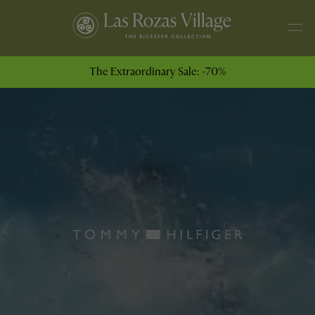
The Extraordinary Sale: -70%