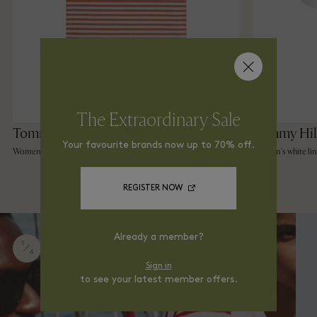
The Extraordinary Sale
Tommy Hilfiger
Tommy Hil
Your favourite brands now up to 70% off.
Women's slim square tank top
Women's white li
shorts
REGISTER NOW
Already a member?
1
4
Sign in
to see your latest member offers.