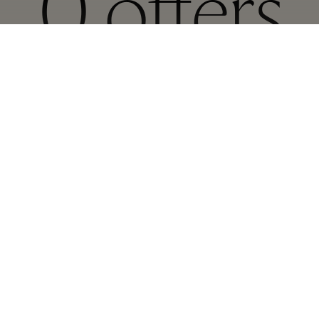
0
offers
ly apply when the purchase is made at the participating boutique for eac
⬩
HORÁRIOS DE FUNCIONAMENTO DA VILLAGE
10:00 – 22:00