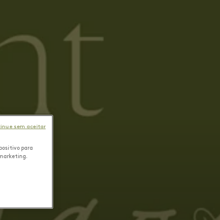
inue sem aceitar
positivo para
 marketing.