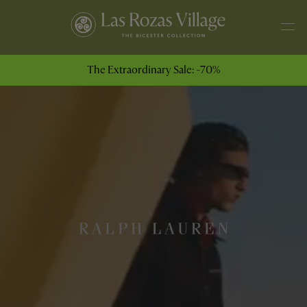
The Extraordinary Sale: -70%