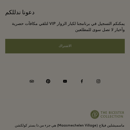
شروط وأحكام الموقع الإلكتروني
برامج مكافآت المسافر الدائم
دعونا ندللكم
الوظائف
شروط وأحكام العضوية
حجز المجموعات
يمكنكم التسجيل في برنامجنا لكبار الزوار VIP لتلقي مكافآت حصرية
تنزيل التطبيق
Privacy notice
وأخبار لا تصل سوى للمطلعين
الفنادق والمعالم السياحية المحلية
بطاقة الهدايا
سهولة الوصول
الاشتراك
الالتزامات البيئية والاجتماعية والحوكمة
tripadvisor
pinterest
youtube
facebook
instagram
ماسميشلين فيلاج (Maasmechelen Village) هي جزء من ذا بستر كولكشن