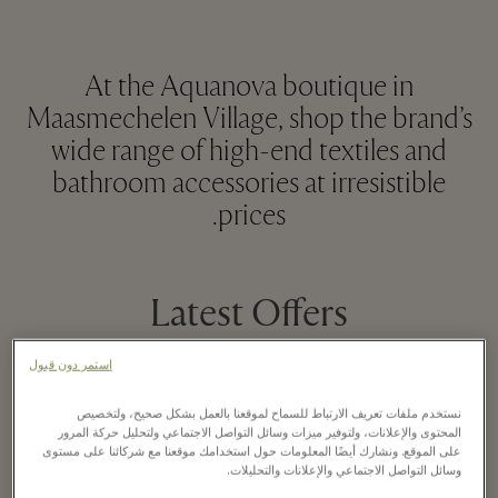
At the Aquanova boutique in
Maasmechelen Village, shop the brand’s
wide range of high-end textiles and
bathroom accessories at irresistible
prices.
Latest Offers
استمر دون قبول
نستخدم ملفات تعريف الارتباط للسماح لموقعنا بالعمل بشكل صحيح، ولتخصيص
27 يونيو - 7 أغسطس 2026
المحتوى والإعلانات، ولتوفير ميزات وسائل التواصل الاجتماعي ولتحليل حركة المرور
على الموقع. ونشارك أيضًا المعلومات حول استخدامك موقعنا مع شركائنا على مستوى
وسائل التواصل الاجتماعي والإعلانات والتحليلات.
Up to 50% off