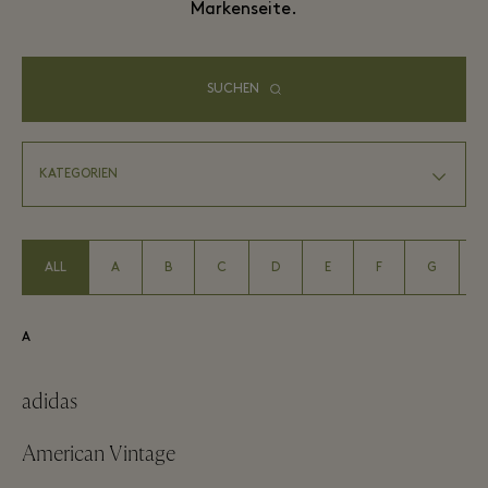
Markenseite.
SUCHEN
ALL
A
B
C
D
E
F
G
A
adidas
American Vintage