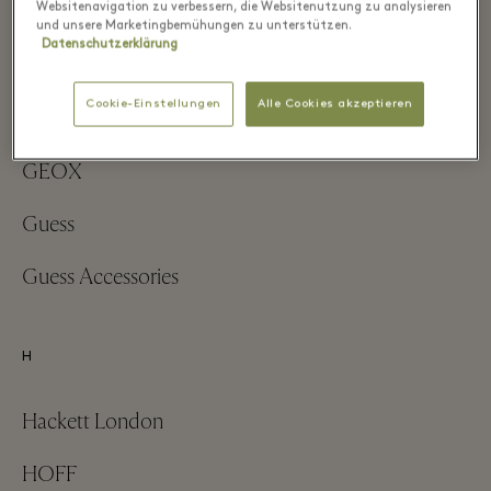
G-Star
Websitenavigation zu verbessern, die Websitenutzung zu analysieren
und unsere Marketingbemühungen zu unterstützen.
Datenschutzerklärung
Gant
Cookie-Einstellungen
Alle Cookies akzeptieren
Garcia
GEOX
Guess
Guess Accessories
H
Hackett London
HOFF