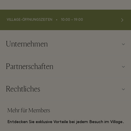
⬩
VILLAGE-ÖFFNUNGSZEITEN
10:00 – 19:00
Unternehmen
Kontaktieren Sie uns
Partnerschaften
Über Maasmechelen Village
Unsere Partner
Haeufig gestellte Fragen
Rechtliches
Partner werden
Village Map
Allgemeine Geschäftsbedingungen der Webseite
Vielfliegerprogramme
Mehr für Members
Karriere
Allgemeine Geschäftsbedingungen für Membership
Gruppenbuchung
Entdecken Sie exklusive Vorteile bei jedem Besuch im Village.
App herunterladen
Datenschutzrichtlinien