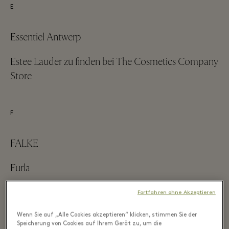
E
Essentiel Antwerp
Estee Lauder zu finden bei The Cosmetics Company
Store
F
FALKE
Furla
Fortfahren ohne Akzeptieren
G
Wenn Sie auf „Alle Cookies akzeptieren“ klicken, stimmen Sie der
Speicherung von Cookies auf Ihrem Gerät zu, um die