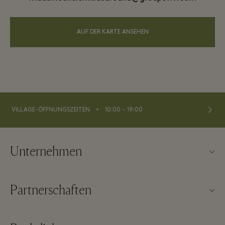
AUF DER KARTE ANSEHEN
⬩
VILLAGE-ÖFFNUNGSZEITEN
10:00 – 19:00
Unternehmen
Kontaktieren Sie uns
Partnerschaften
Über Maasmechelen Village
Unsere Partner
Haeufig gestellte Fragen