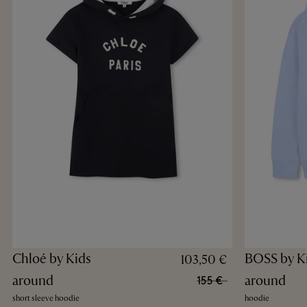
Chloé by Kids
BOSS by K
103,50 €
around
around
155 €
short sleeve hoodie
hoodie