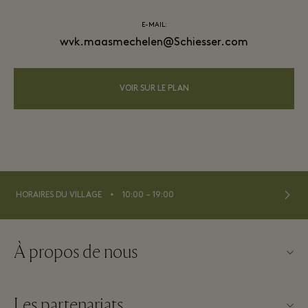
E-MAIL:
wvk.maasmechelen@Schiesser.com
VOIR SUR LE PLAN
⬩
HORAIRES DU VILLAGE
10:00 – 19:00
À propos de nous
Nous contacter
Les partenariats
À propos de Maasmechelen Village