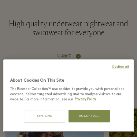
High quality underwear, nightwear and
swimwear for everyone
阅读全文
Decline all
Recently seen in the
About Cookies On This Site
The Bicester Collection™ use cookies to provide you with personalised
boutique
content, deliver targeted advertising and to analyse visitors to our
website. For more information, see our
Privacy Policy
OPTIONS
ACCEPT ALL