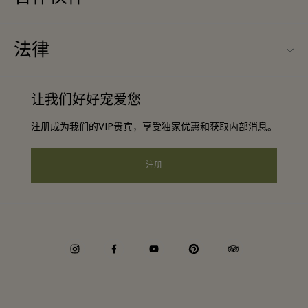
旅行合作伙伴
常见问题
法律
成为合作伙伴
购物村互动地图
条款与条件
常旅客计划合作伙伴
让我们好好宠爱您
工作机会
会员条款与条件
团体预订
注册成为我们的VIP贵宾，享受独家优惠和获取内部消息。
下载应用程序
Privacy notice
酒店及景点合作伙伴
礼品卡
注册
可访问性
企业责任
instagram
facebook
youtube
pinterest
tripadvisor