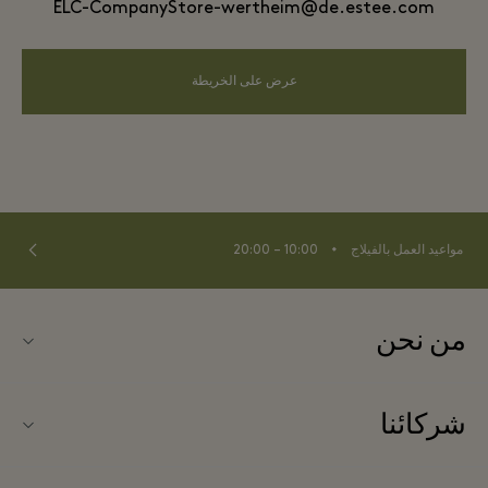
ELC-CompanyStore-wertheim@de.estee.com
عرض على الخريطة
⬩
مواعيد العمل بالفيلاج
10:00 – 20:00
من نحن
اتصل بنا
شركائنا
اتصل بنا
شركاؤنا
نبذة عن Wertheim Village (فرتهايم فيلاج)