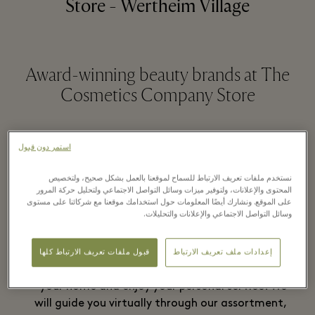
Store - Wertheim Village
Award-winning beauty brands at The
Cosmetics Company Store
استمر دون قبول
قراءة المزيد
نستخدم ملفات تعريف الارتباط للسماح لموقعنا بالعمل بشكل صحيح، ولتخصيص
المحتوى والإعلانات، ولتوفير ميزات وسائل التواصل الاجتماعي ولتحليل حركة المرور
Shop from home
على الموقع. ونشارك أيضًا المعلومات حول استخدامك موقعنا مع شركائنا على مستوى
وسائل التواصل الاجتماعي والإعلانات والتحليلات.
We are pleased to offer you an exclusive virtual
إعدادات ملف تعريف الارتباط
قبول ملفات تعريف الارتباط كلها
shopping experience! Shop from the comfort of
your home and enjoy your personal service. We
will guide you virtually through our assortment,