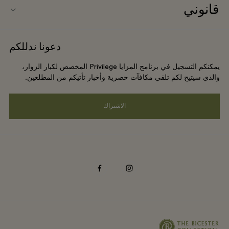
قانوني
حجز المجموعات
خريطة الفيلاج
شروط وأحكام الموقع الإلكتروني
الفنادق والمعالم السياحية المحلية
دعونا ندللكم
الوظائف
شروط وأحكام العضوية
DO GOOD programme
يمكنكم التسجيل في برنامج المزايا Privilege المخصص لكبار الزوار،
تنزيل التطبيق
Privacy notice
والذي سيتيح لكم تلقي مكافآت حصرية وأخبار تأتيكم من المطلعين.
Shopping Card
سهولة الوصول
الاشتراك
الأسئلة المتكررة
الالتزامات البيئية والاجتماعية والحوكمة
facebook
instagram