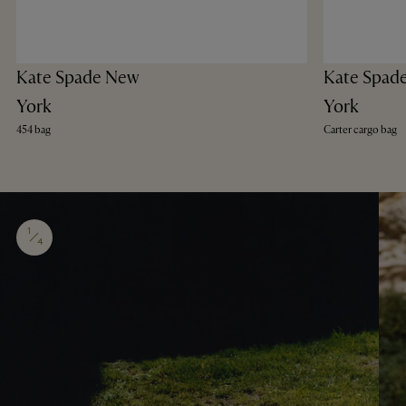
Kate Spade New
Kate Spad
York
York
454 bag
Carter cargo bag
1
4