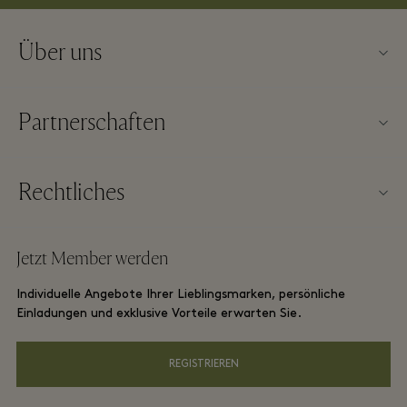
Über uns
Kontaktieren Sie uns
Partnerschaften
Impressum
Unsere Partner
Über Wertheim Village
Rechtliches
Gruppenbuchung
Village Map
Allgemeine Geschäftsbedingungen der Webseite
Hotels und Sehenswürdigkeiten
Jetzt Member werden
Karriere
Allgemeine Geschäftsbedingungen für Membership
DO GOOD Programm
Individuelle Angebote Ihrer Lieblingsmarken, persönliche
App herunterladen
Datenschutzrichtlinien
Einladungen und exklusive Vorteile erwarten Sie.
Shopping Card
Barrierefreiheit
REGISTRIEREN
FAQs
Unsere Verantwortung als Unternehmen