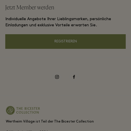
Hotels und Sehenswürdigkeiten
Jetzt Member werden
Karriere
Allgemeine Geschäftsbedingungen für Membership
DO GOOD Programm
Individuelle Angebote Ihrer Lieblingsmarken, persönliche
App herunterladen
Datenschutzrichtlinien
Einladungen und exklusive Vorteile erwarten Sie.
Shopping Card
Barrierefreiheit
REGISTRIEREN
FAQs
Unsere Verantwortung als Unternehmen
instagram
facebook
Wertheim Village ist Teil der The Bicester Collection