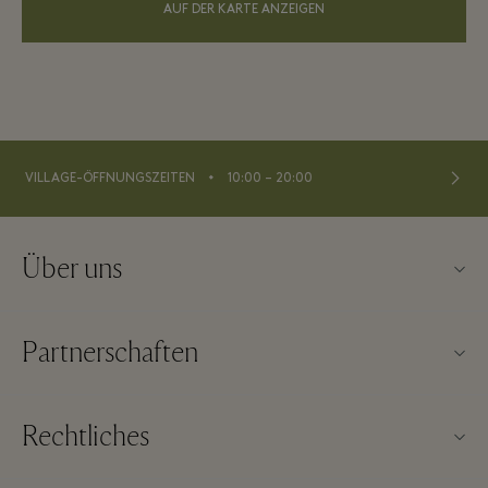
AUF DER KARTE ANZEIGEN
⬩
VILLAGE-ÖFFNUNGSZEITEN
10:00 – 20:00
Über uns
Kontaktieren Sie uns
Partnerschaften
Impressum
Unsere Partner
Über Wertheim Village
Rechtliches
Gruppenbuchung
Village Map
Allgemeine Geschäftsbedingungen der Webseite