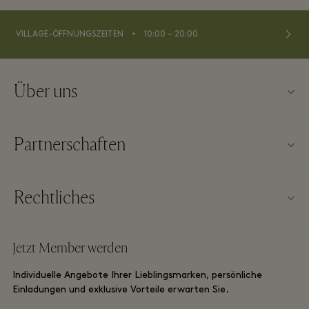
⬩
VILLAGE-ÖFFNUNGSZEITEN
10:00 – 20:00
Über uns
Kontaktieren Sie uns
Partnerschaften
Impressum
Unsere Partner
Über Wertheim Village
Rechtliches
Gruppenbuchung
Village Map
Allgemeine Geschäftsbedingungen der Webseite
Hotels und Sehenswürdigkeiten
Jetzt Member werden
Karriere
Allgemeine Geschäftsbedingungen für Membership
DO GOOD Programm
Individuelle Angebote Ihrer Lieblingsmarken, persönliche
App herunterladen
Datenschutzrichtlinien
Einladungen und exklusive Vorteile erwarten Sie.