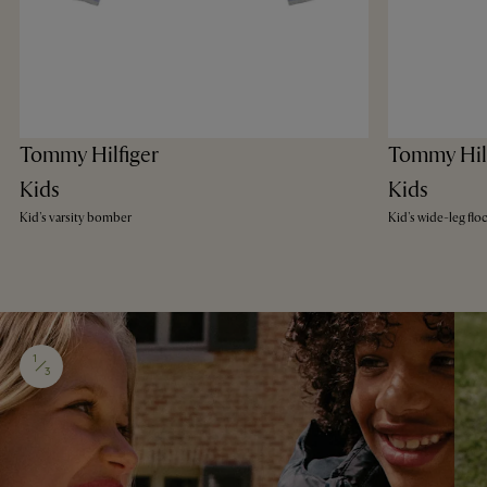
Tommy Hilfiger
Tommy Hil
Kids
Kids
Kid's varsity bomber
Kid's wide-leg flo
1
3