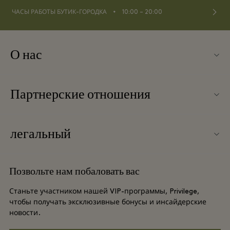
⬩
ЧАСЫ РАБОТЫ БУТИК-ГОРОДКА
10:00 – 20:00
О нас
Связаться с нами
Партнерские отношения
Связаться с нами
Наши партнеры
О Wertheim Village
легальный
Групповое бронирование
Карта бутик-городка
Условия и положения
Отели и достопримечательности
Позвольте нам побаловать вас
Вакансии
Условия и положения для привилегированного участника
DO GOOD programme
Станьте участником нашей VIP-программы, Privilege,
Загрузить приложение
чтобы получать эксклюзивные бонусы и инсайдерские
Privacy notice
новости.
Shopping Card