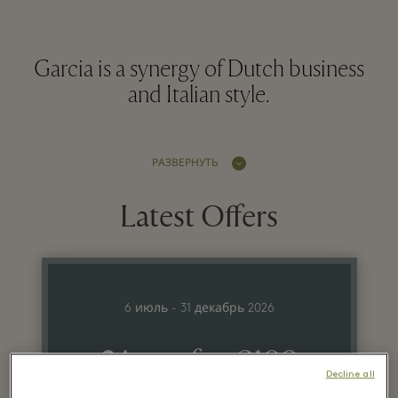
Garcia is a synergy of Dutch business
and Italian style.
РАЗВЕРНУТЬ
Latest Offers
6 июль - 31 декабрь 2026
2 jeans for €109
Decline all
3 jeans for €149