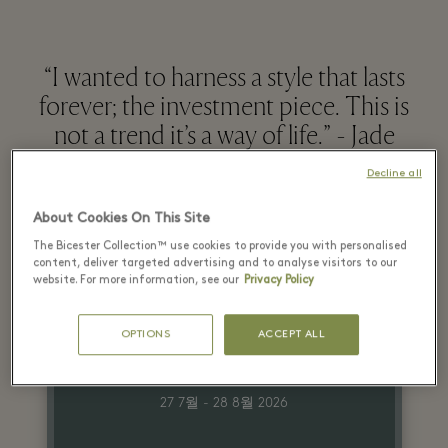
“I wanted to harness a style that lasts
forever; the investment piece. This is
not a trend it’s a way of life.” - Jade
Holland Cooper
Decline all
About Cookies On This Site
더 알아보기
The Bicester Collection™ use cookies to provide you with personalised
content, deliver targeted advertising and to analyse visitors to our
website. For more information, see our
Privacy Policy
Latest Offers
OPTIONS
ACCEPT ALL
27 7월 - 28 8월 2026