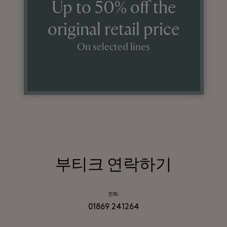
Up to 50% off the
original retail price
On selected lines
부티크 연락하기
전화:
01869 241264