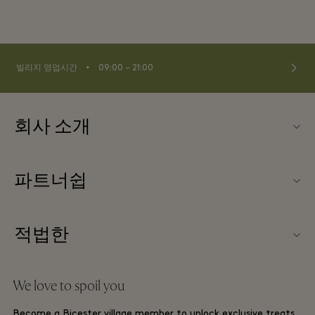
⬩
빌리지 영업시간
09:00 – 21:00
회사 소개
문의하기
파트너쉽
FAQ
파트너가되다
빌리지 지도
적법한
Partner offers
Offers
웹사이트 이용 약관
단체 예약
We love to spoil you
Gift Card
프리빌리지 약관
호텔 및 지역 명소
Become a Bicester village member to unlock exclusive treats