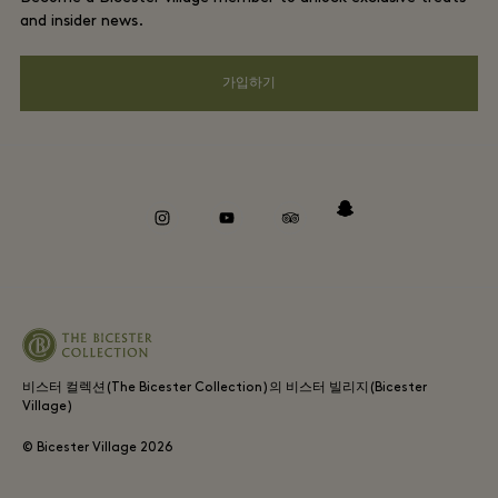
커리어
프라이버시 공지
and insider news.
앱 다운로드
웹접근성 안내
가입하기
Bicester Village (비스터 빌리지) 소개
기업의 책임
Whistleblowing
instagram
youtube
tripadvisor
snapchat
비스터 컬렉션(The Bicester Collection)의 비스터 빌리지(Bicester
Village)
© Bicester Village
2026