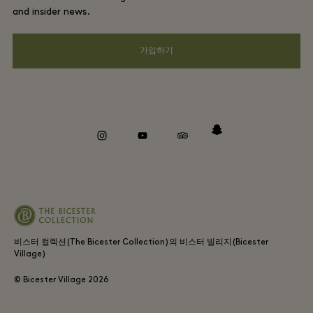
커리어
프라이버시 공지
and insider news.
앱 다운로드
웹접근성 안내
가입하기
Bicester Village (비스터 빌리지) 소개
기업의 책임
Whistleblowing
instagram
youtube
tripadvisor
snapchat
비스터 컬렉션(The Bicester Collection)의 비스터 빌리지(Bicester
Village)
© Bicester Village
2026