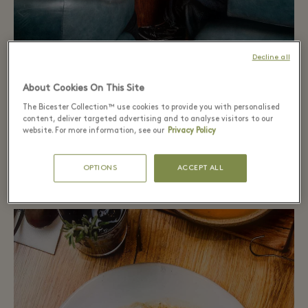
Decline all
About Cookies On This Site
The Bicester Collection™ use cookies to provide you with personalised
content, deliver targeted advertising and to analyse visitors to our
website. For more information, see our
Privacy Policy
올데이 다이닝
OPTIONS
ACCEPT ALL
Cecconi's