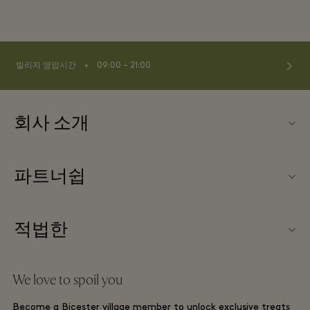
⬩
빌리지 영업시간
09:00 – 21:00
회사 소개
문의하기
파트너쉽
FAQ
파트너가되다
빌리지 지도
적법한
Partner offers
Offers
웹사이트 이용 약관
단체 예약
We love to spoil you
Gift Card
프리빌리지 약관
호텔 및 지역 명소
Become a Bicester village member to unlock exclusive treats