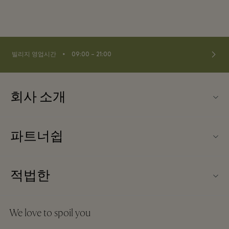
⬩
빌리지 영업시간
09:00 – 21:00
회사 소개
문의하기
파트너쉽
FAQ
파트너가되다
빌리지 지도
적법한
Partner offers
Offers
웹사이트 이용 약관
단체 예약
We love to spoil you
Gift Card
프리빌리지 약관
호텔 및 지역 명소