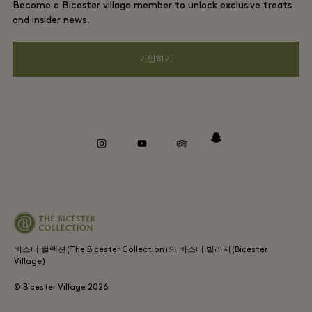
Become a Bicester village member to unlock exclusive treats
커리어
프라이버시 공지
and insider news.
앱 다운로드
웹접근성 안내
가입하기
Bicester Village (비스터 빌리지) 소개
기업의 책임
Whistleblowing
instagram
youtube
tripadvisor
snapchat
비스터 컬렉션(The Bicester Collection)의 비스터 빌리지(Bicester
Village)
© Bicester Village
2026