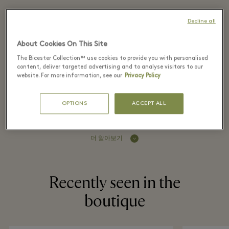
Decline all
Craftsmanship, progress and unequalled
About Cookies On This Site
expertise with leather, LOEWE's
The Bicester Collection™ use cookies to provide you with personalised
founding pillars, are reconfigured with a
content, deliver targeted advertising and to analyse visitors to our
website. For more information, see our
Privacy Policy
timely awareness evident in desirable
and functional products.
OPTIONS
ACCEPT ALL
더 알아보기
Recently seen in the
boutique