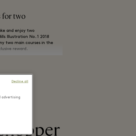
 for two
uke and enjoy two
ls Illustration No. 1 2018
ny two main courses in the
lusive reward.
on request.
Decline all
d advertising
 shopper