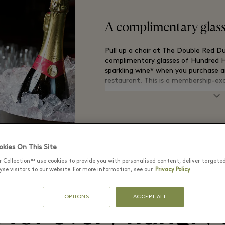
A complimentary glass
Pull up a chair at The Double Red D
complimentary glasses of Hundred Hil
sparkling wine* when you purchase a
restaurant. This is a membership-exc
*non-alcoholic alternative available 
kies On This Site
r Collection™ use cookies to provide you with personalised content, deliver targete
se visitors to our website. For more information, see our
Privacy Policy
FOOD AND DRINK
OPTIONS
ACCEPT ALL
 for every hungry