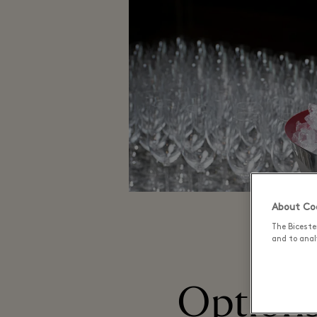
About Coo
The Biceste
and to analy
Options