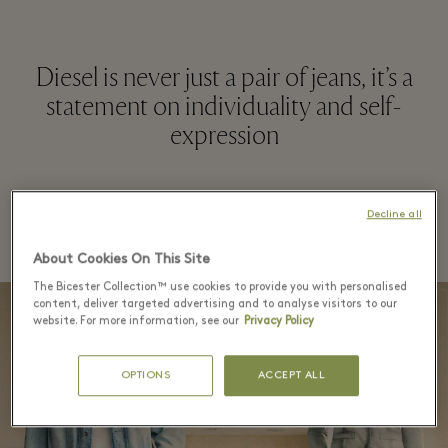
Diesel is never just a pair of jeans, it’s a
statement on individuality and self-
expression
더 알아보기
Decline all
About Cookies On This Site
The Bicester Collection™ use cookies to provide you with personalised
content, deliver targeted advertising and to analyse visitors to our
website. For more information, see our
Privacy Policy
OPTIONS
ACCEPT ALL