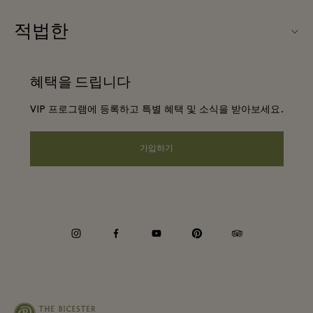
빌리지 지도
적법한
파트너가되다
신상품
웹사이트 이용 약관
단체 예약
혜택을 드립니다
문의하기
프리빌리지 약관
항공사 마일리지 프로그램
VIP 프로그램에 등록하고 특별 혜택 및 소식을 받아보세요.
커리어
프라이버시 공지
호텔 및 지역 명소
앱 다운로드
가입하기
웹접근성 안내
기업 제휴 프로그램
상품권
쿠키 동의
기업의 책임
instagram
facebook
youtube
pinterest
tripadvisor
내부 신고 정책