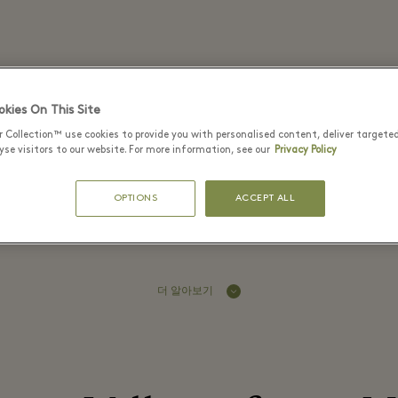
Ixos - Fidenza Village
kies On This Site
r Collection™ use cookies to provide you with personalised content, deliver targete
se visitors to our website. For more information, see our
Privacy Policy
OPTIONS
ACCEPT ALL
utiful ready-to-wear fashion for wo
더 알아보기