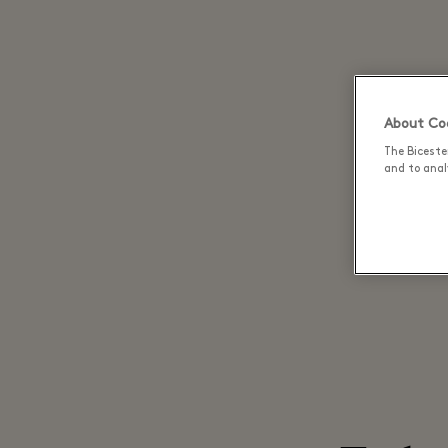
About Coo
The Biceste
and to analy
Bea