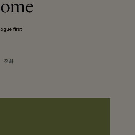
 Home
ogue first
전화