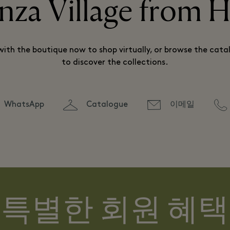
nza Village from
ith the boutique now to shop virtually, or browse the catal
to discover the collections.
WhatsApp
Catalogue
이메일
특별한 회원 혜택