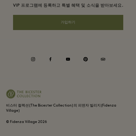
항공사 마일리지 프로그램
VIP 프로그램에 등록하고 특별 혜택 및 소식을 받아보세요.
커리어
프라이버시 공지
호텔 및 지역 명소
앱 다운로드
가입하기
웹접근성 안내
기업 제휴 프로그램
상품권
쿠키 동의
기업의 책임
instagram
facebook
youtube
pinterest
tripadvisor
내부 신고 정책
비스터 컬렉션(The Bicester Collection)의 피덴자 빌리지(Fidenza
Village)
© Fidenza Village
2026