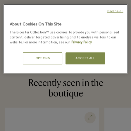
Connect with the boutique now to shop
Decline all
virtually, or browse the catalogue first to
discover the collections.
About Cookies On This Site
The Bicester Collection™ use cookies to provide you with personalised
content, deliver targeted advertising and to analyse visitors to our
WhatsApp
Catalogue
website. For more information, see our
Privacy Policy
이메일
전화
OPTIONS
ACCEPT ALL
Recently seen in the
boutique