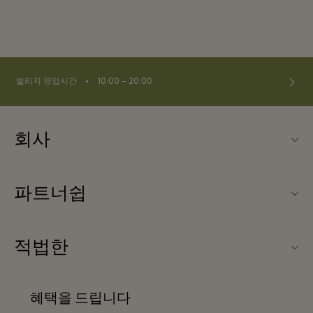
⬩
빌리지 영업시간
10:00 – 20:00
회사
Fidenza Village (피덴자 빌리지) 소개
파트너쉽
FAQ
우리의 파트너들
빌리지 지도
적법한
파트너가되다
신상품
웹사이트 이용 약관
단체 예약
혜택을 드립니다
문의하기
프리빌리지 약관