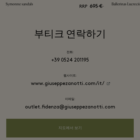
Symonne sandals
Ballerinas Lucrecii
695 €
RRP
부티크 연락하기
전화:
+39 0524 201195
웹사이트:
www.giuseppezanotti.com/it/
이메일:
outlet.fidenza@giuseppezanotti.com
지도에서 보기