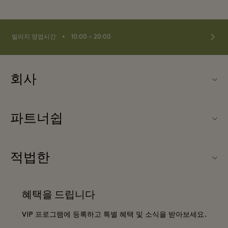
⬩
빌리지 영업시간
10:00 – 20:00
회사
Fidenza Village (피덴자 빌리지) 소개
파트너쉽
FAQ
우리의 파트너들
빌리지 지도
적법한
파트너가되다
신상품
웹사이트 이용 약관
단체 예약
혜택을 드립니다
문의하기
프리빌리지 약관
항공사 마일리지 프로그램
VIP 프로그램에 등록하고 특별 혜택 및 소식을 받아보세요.
커리어
프라이버시 공지