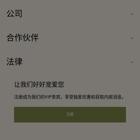
公司
关于Fidenza Village（菲登扎购物村）
合作伙伴
常见问题
旅行合作伙伴
购物村互动地图
法律
成为合作伙伴
启发灵感
条款与条件
团体预订
让我们好好宠爱您
联系我们
会员条款与条件
常旅客计划合作伙伴
注册成为我们的VIP贵宾，享受独家优惠和获取内部消息。
工作机会
隐私权声明
酒店及景点合作伙伴
下载应用程序
注册
可访问性
Corporate Programme
礼品卡
Cookie声明