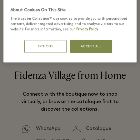
About Cookies On This Site
The Bicester Collection™ use cookies to provide you with personalised
Neapolitan tailoring.
content, deliver targeted advertising and to analyse visitors to our
website. For more information, see our
Privacy Policy
OPTIONS
ACCEPT ALL
阅读全文
Fidenza Village from Home
Connect with the boutique now to shop
virtually, or browse the catalogue first to
discover the collections.
WhatsApp
Catalogue