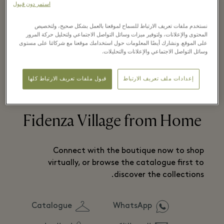
استمر دون قبول
نستخدم ملفات تعريف الارتباط للسماح لموقعنا بالعمل بشكل صحيح، ولتخصيص
Neapolitan tailoring.
المحتوى والإعلانات، ولتوفير ميزات وسائل التواصل الاجتماعي ولتحليل حركة المرور
على الموقع. ونشارك أيضًا المعلومات حول استخدامك موقعنا مع شركائنا على مستوى
وسائل التواصل الاجتماعي والإعلانات والتحليلات.
قراءة المزيد
إعدادات ملف تعريف الارتباط
قبول ملفات تعريف الارتباط كلها
Fidenza Village from Home
Connect with the boutique now to shop
virtually, or browse the catalogue first to
discover the collections.
Catalogue
WhatsApp