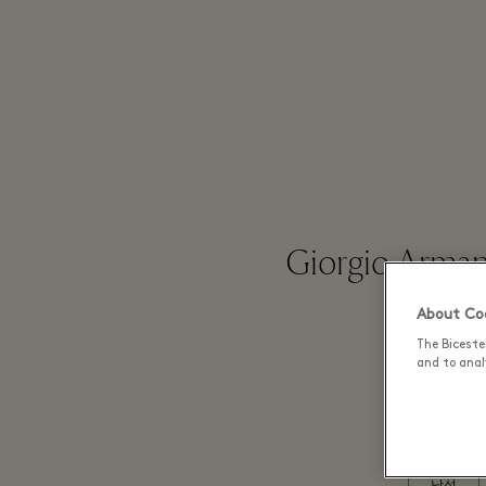
Giorgio Armani
About Coo
The Biceste
and to analy
남성