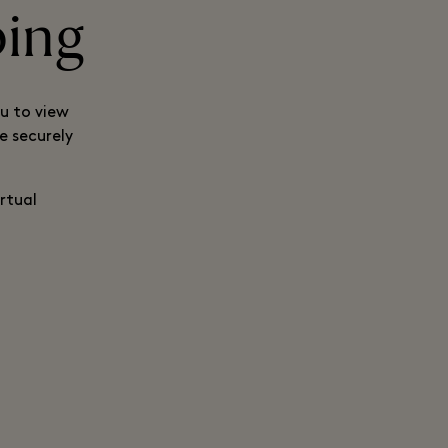
ping
ou to view
e securely
rtual