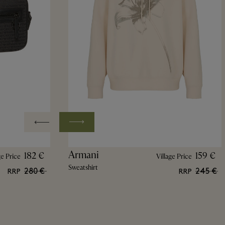
Armani
182 €
159 €
ge Price
Village Price
Sweatshirt
280 €
245 €
RRP
RRP