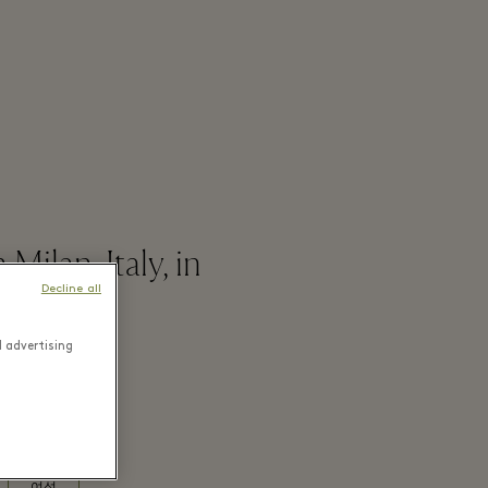
ilan, Italy, in
Decline all
d advertising
여성