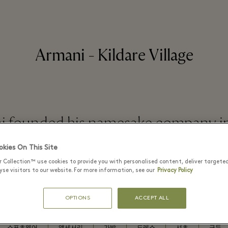
Armani - Kildare Village
 founded his namesake company in M
1975.
kies On This Site
r Collection™ use cookies to provide you with personalised content, deliver targete
se visitors to our website. For more information, see our
Privacy Policy
더 알아보기
OPTIONS
ACCEPT ALL
스포츠웨어
액세서리
가방
드레스
셔츠
구두