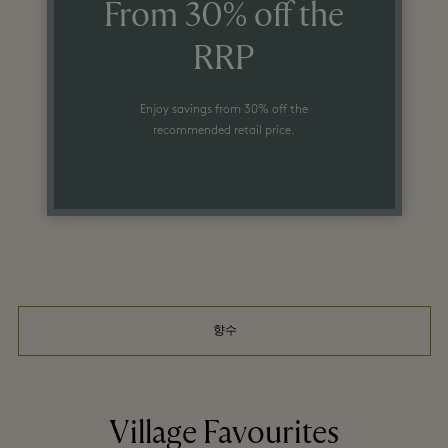
From 30% off the
RRP
Enjoy savings from 30% off the
recommended retail price.
향수
Village Favourites