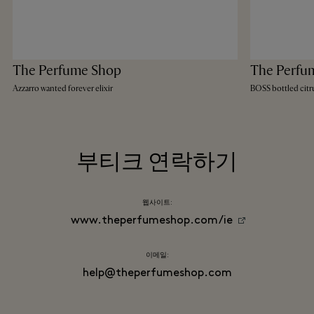
The Perfume Shop
The Perfu
Azzarro wanted forever elixir
BOSS bottled citr
부티크 연락하기
웹사이트:
www.theperfumeshop.com/ie
이메일:
help@theperfumeshop.com