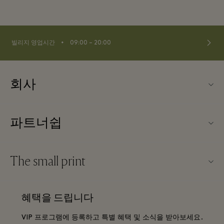
⬩
빌리지 영업시간
09:00 – 20:00
회사
TBVSC 소개
파트너쉽
빌리지 지도
우리의 파트너들
문의하기
The small print
파트너가되다
커리어
웹사이트 이용 약관
항공사 마일리지 프로그램
혜택을 드립니다
앱 다운로드
Discount terms and conditions
단체 예약
VIP 프로그램에 등록하고 특별 혜택 및 소식을 받아보세요.
FAQ