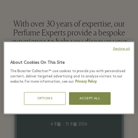
With over 30 years of expertise, our
Perfume Experts provide a bespoke
experience to help you discover your
signature scent.
Decline all
About Cookies On This Site
The Bicester Collection™ use cookies to provide you with personalised
더 알아보기
content, deliver targeted advertising and to analyse visitors to our
website. For more information, see our
Privacy Policy
Latest Offers
OPTIONS
ACCEPT ALL
4 8월 - 31 8월 2026