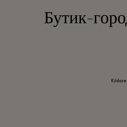
Бутик-город
Kildare