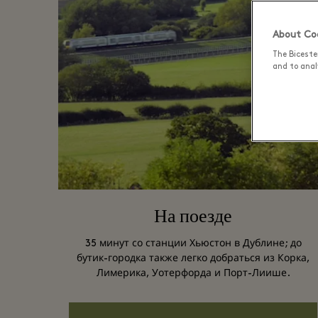
About Coo
The Biceste
and to analy
На поезде
35 минут со станции Хьюстон в Дублине; до
бутик-городка также легко добраться из Корка,
Лимерика, Уотерфорда и Порт-Лиише.