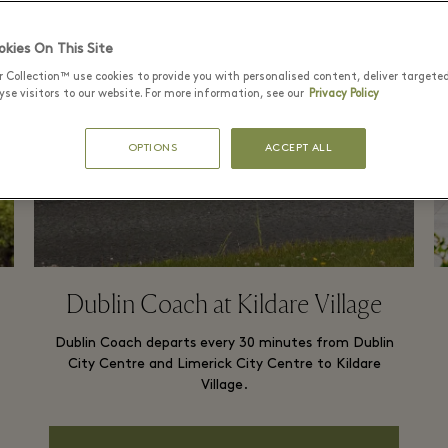
kies On This Site
r Collection™ use cookies to provide you with personalised content, deliver targete
se visitors to our website. For more information, see our
Privacy Policy
OPTIONS
ACCEPT ALL
Dublin Coach at Kildare Village
Dublin Coach departs every 30 minutes from Dublin
City Centre and Limerick City Centre to Kildare
Village.