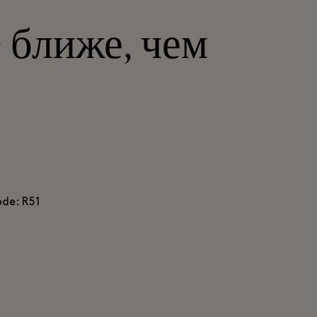
e ближе, чем
ode: R51