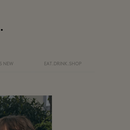
.
S NEW
EAT.DRINK.SHOP