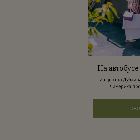
На автобусе
Из центра Дублин
Лимерика пря
ЗАБ