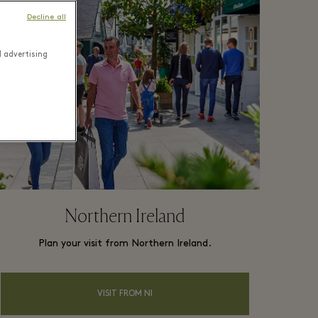
Decline all
d advertising
Northern Ireland
Plan your visit from Northern Ireland.
VISIT FROM NI