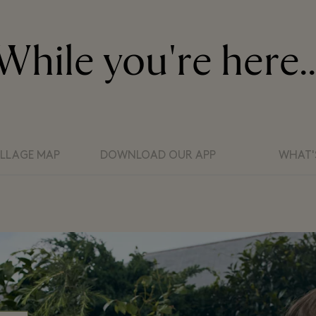
While you're here..
ILLAGE MAP
DOWNLOAD OUR APP
WHAT'