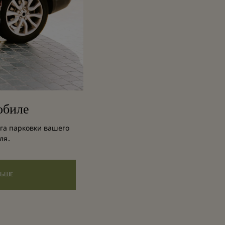
обиле
уга парковки вашего
ля.
ЛЬШЕ