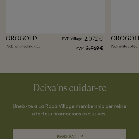
OROGOLD
OROGOL
2.072 €
PVP Village
Pack nano technology
Pack white collec
2.969 €
PVP
Deixa'ns cuidar-te
Uneix-te a La Roca Village membership per rebre
ofertes i promocions exclusives.
REGISTRA'T