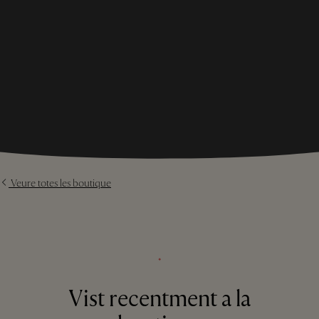
Veure totes les boutique
⬩
Vist recentment a la