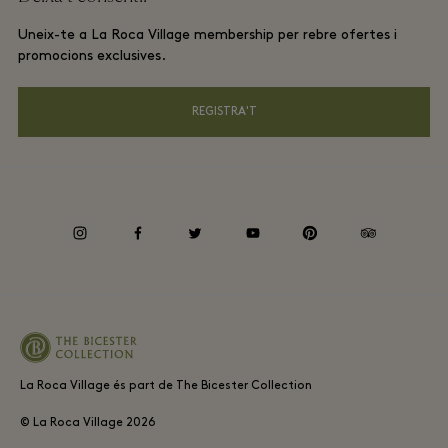
Termes i condicions de La Roca Village membership
Reserva de grups
Uneix-te a La Roca Village membership per rebre ofertes i
Targeta Regal
Avisos de Privacitat
promocions exclusives.
Hotels i atraccions locals
Preguntes freqüents
Accessibilitat
REGISTRA'T
Responsabilitat corporativa
Canal d’Informants
instagram
facebook
twitter
youtube
pinterest
tripadvisor
Període mitjà de pagament a proveïdors
La Roca Village és part de The Bicester Collection
© La Roca Village
2026