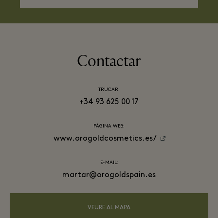
Contactar
TRUCAR:
+34 93 625 00 17
PÀGINA WEB:
www.orogoldcosmetics.es/
E-MAIL:
martar@orogoldspain.es
VEURE AL MAPA