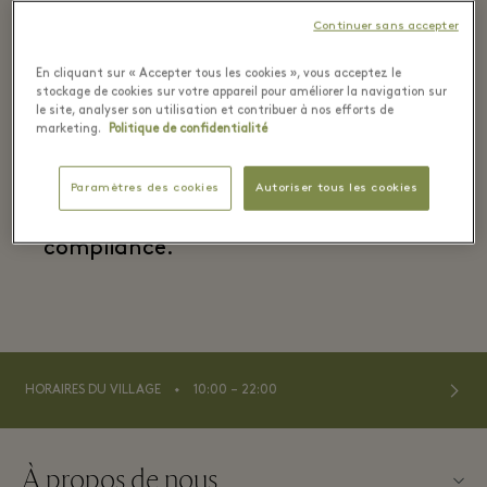
following email address is available
Continuer sans accepter
for everyone else:
En cliquant sur « Accepter tous les cookies », vous acceptez le
canaldeinformantes@valueretail.com
stockage de cookies sur votre appareil pour améliorer la navigation sur
le site, analyser son utilisation et contribuer à nos efforts de
We will of course offer the necessary
marketing.
Politique de confidentialité
protection guarantees to
whistleblowers. Thank you for
Paramètres des cookies
Autoriser tous les cookies
supporting our commitment to
compliance.
⬩
HORAIRES DU VILLAGE
10:00 – 22:00
À propos de nous