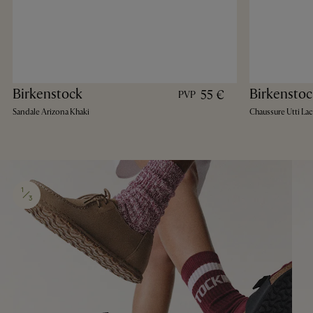
Birkenstock
Birkenstoc
55 €
PVP
Sandale Arizona Khaki
Chaussure Utti La
1
3