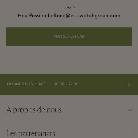
E-MAIL:
HourPassion.LaRoca@es.swatchgroup.com
VOIR SUR LE PLAN
⬩
HORAIRES DU VILLAGE
10:00 – 22:00
À propos de nous
Nous contacter
Les partenariats
À propos de La Roca Village