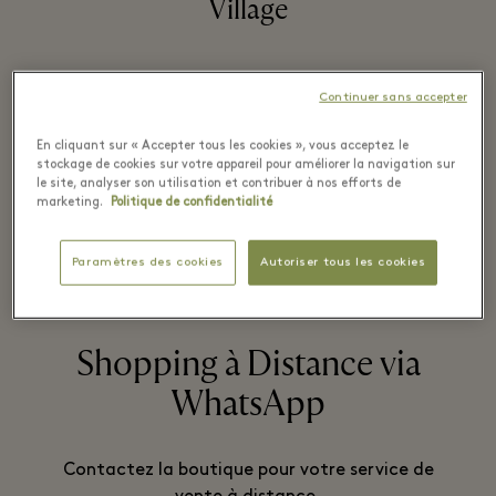
Village
Continuer sans accepter
Fiable, précise et innovante: toutes les
montres Certina sont soumises à des
En cliquant sur « Accepter tous les cookies », vous acceptez le
stockage de cookies sur votre appareil pour améliorer la navigation sur
critères de qualité stricts.
le site, analyser son utilisation et contribuer à nos efforts de
marketing.
Politique de confidentialité
Paramètres des cookies
Autoriser tous les cookies
LIRE PLUS
Shopping à Distance via
WhatsApp
Contactez la boutique pour votre service de