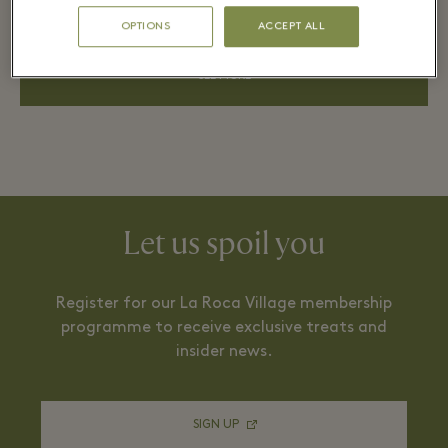
OPTIONS
ACCEPT ALL
SEE MORE
Let us spoil you
Register for our La Roca Village membership
programme to receive exclusive treats and
insider news.
SIGN UP