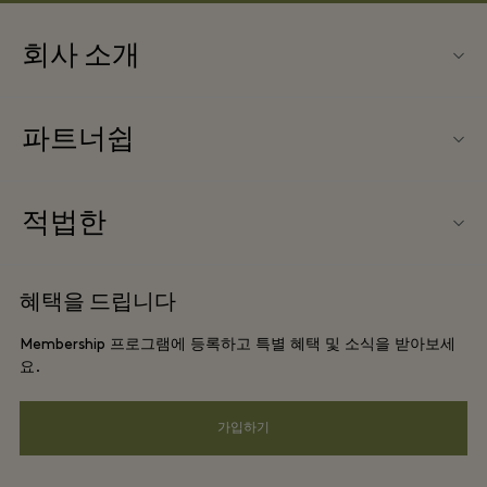
회사 소개
문의하기
파트너쉽
La Roca Village (라 로카 빌리지) 소개
우리의 파트너들
빌리지 지도
적법한
파트너가되다
커리어
웹사이트 이용 약관
항공사 마일리지 프로그램
혜택을 드립니다
앱 다운로드
프리빌리지 약관
단체 예약
Membership 프로그램에 등록하고 특별 혜택 및 소식을 받아보세
Gift Card
프라이버시 공지
요.
호텔 및 지역 명소
FAQ
웹접근성 안내
가입하기
기업의 책임