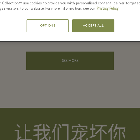
r Collection™ use cookies to provide you with personalised content, deliver targete
⬩
se visitors to our website. For more information, see our
Privacy Policy
OPTIONS
ACCEPT ALL
Discover Mascaró
SEE MORE
让我们宠坏你