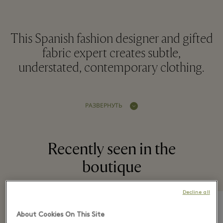
This Spanish fashion designer and gifted
fabric expert creates subtle,
understated, contemporary clothing.
РАЗВЕРНУТЬ
Recently seen in the
boutique
Decline all
About Cookies On This Site