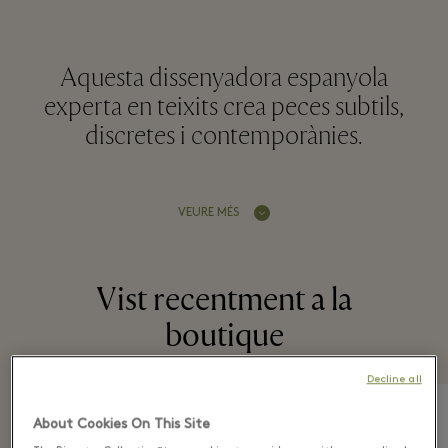
Aquesta dissenyadora espanyola
experta en teixits crea peces subtils,
discretes i contemporànies.
VEURE MÉS
Vist recentment a la
boutique
Decline all
About Cookies On This Site