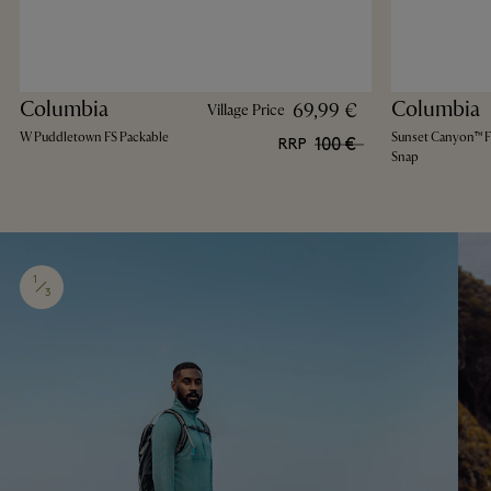
Columbia
Columbia
69,99 €
Village Price
W Puddletown FS Packable
Sunset Canyon™ FS
100 €
RRP
Snap
1
3