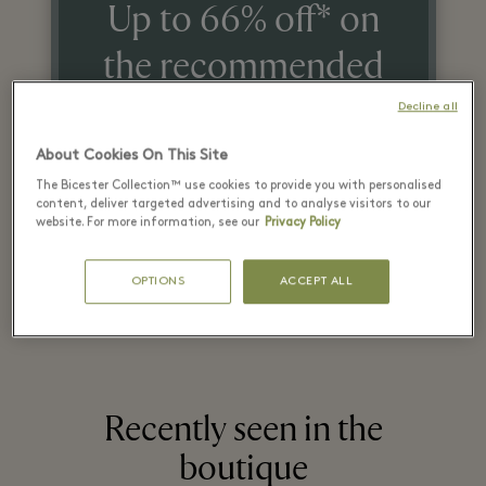
Up to 66% off* on
the recommended
retail price
Decline all
on selected items
About Cookies On This Site
The Bicester Collection™ use cookies to provide you with personalised
content, deliver targeted advertising and to analyse visitors to our
*T&Cs apply. Refer in store for more details.
website. For more information, see our
Privacy Policy
OPTIONS
ACCEPT ALL
Recently seen in the
boutique