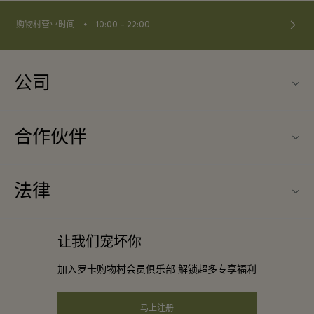
⬩
购物村营业时间
10:00 – 22:00
公司
联系我们
合作伙伴
关于La Roca Village（罗卡购物村)
旅行合作伙伴
购物村互动地图
法律
成为合作伙伴
工作机会
条款与条件
常旅客计划合作伙伴
让我们宠坏你
下载应用程序
会员条款与条件
团体预订
加入罗卡购物村会员俱乐部 解锁超多专享福利
礼品卡
隐私权声明
酒店及景点合作伙伴
常见问题
马上注册