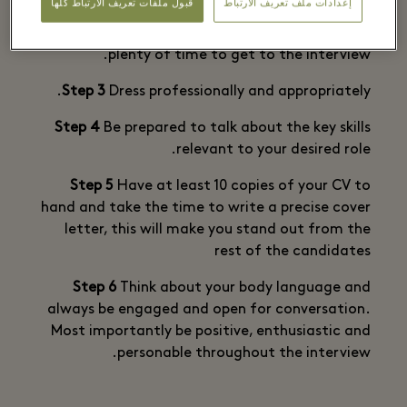
إعدادات ملف تعريف الارتباط
قبول ملفات تعريف الارتباط كلها
Step 2
First impressions matter so leave yourself
plenty of time to get to the interview.
Step 3
Dress professionally and appropriately.
Step 4
Be prepared to talk about the key skills
relevant to your desired role.
Step 5
Have at least 10 copies of your CV to
hand and take the time to write a precise cover
letter, this will make you stand out from the
rest of the candidates
Step 6
Think about your body language and
always be engaged and open for conversation.
Most importantly be positive, enthusiastic and
personable throughout the interview.