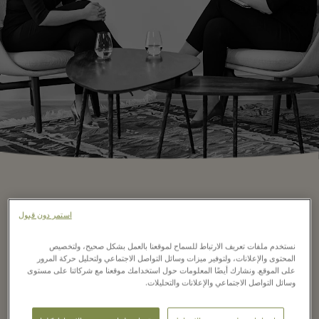
استمر دون قبول
For a successful interview
نستخدم ملفات تعريف الارتباط للسماح لموقعنا بالعمل بشكل صحيح، ولتخصيص
المحتوى والإعلانات، ولتوفير ميزات وسائل التواصل الاجتماعي ولتحليل حركة المرور
على الموقع. ونشارك أيضًا المعلومات حول استخدامك موقعنا مع شركائنا على مستوى
وسائل التواصل الاجتماعي والإعلانات والتحليلات.
Step 1
Be sure to research La Vallée Village and
become familiar with all the brands.