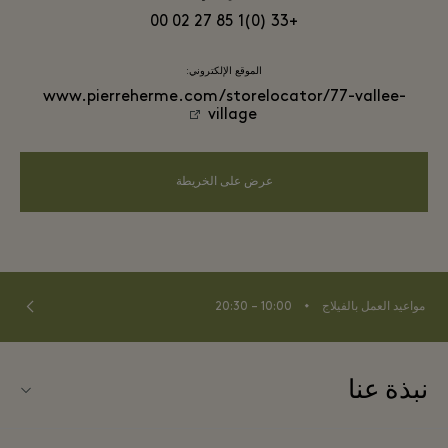
+33 (0)1 85 27 02 00
الموقع الإلكتروني:
www.pierreherme.com/storelocator/77-vallee-
village
عرض على الخريطة
⬩
مواعيد العمل بالفيلاج
10:00 – 20:30
نبذة عنا
نبذة عن لا فالي فيلاج