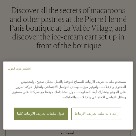
Discover all the secrets of macaroons
and other pastries at the Pierre Hermé
Paris boutique at La Vallée Village, and
discover the ice-cream cart set up in
front of the boutique.
استمر دون قبول
قراءة المزيد
نستخدم ملفات تعريف الارتباط للسماح لموقعنا بالعمل بشكل صحيح، ولتخصيص
المحتوى والإعلانات، ولتوفير ميزات وسائل التواصل الاجتماعي ولتحليل حركة المرور
متاجر شوكولا
على الموقع. ونشارك أيضًا المعلومات حول استخدامك موقعنا مع شركائنا على مستوى
وسائل التواصل الاجتماعي والإعلانات والتحليلات.
أنواع الماكارون
إعدادات ملف تعريف الارتباط
قبول ملفات تعريف الارتباط كلها
الآيس كريم
المعجنات