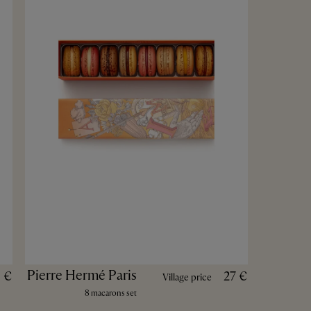
Pierre Hermé Paris
 €
27 €
Village price
8 macarons set