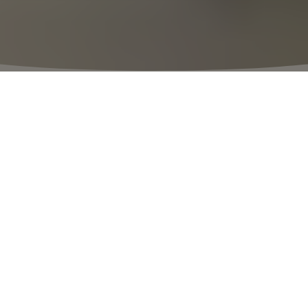
⬩
HORAIRES DU VILLAGE
10:00 – 20:30
Les plus belles marques à prix
irrésistibles
À seulement 40 minutes de Paris,
découvrez 110 boutiques mode et luxe
réunies dans notre sublime Village à ciel
ouvert.