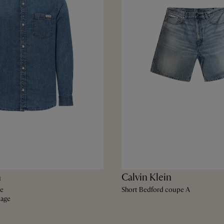
n
Calvin Klein
ue
Short Bedford coupe A
tage