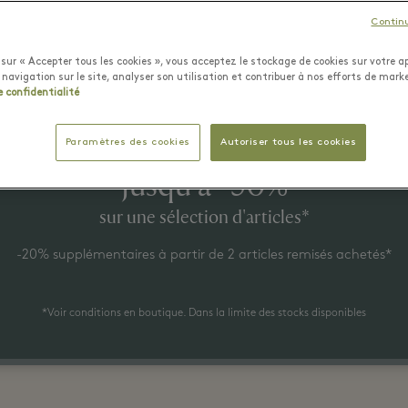
Contin
Offre(s) du moment
sur « Accepter tous les cookies », vous acceptez le stockage de cookies sur votre ap
 navigation sur le site, analyser son utilisation et contribuer à nos efforts de mark
e confidentialité
Paramètres des cookies
Autoriser tous les cookies
29 juillet - 9 août 2026
Jusqu'à -50%
sur une sélection d'articles*
-20% supplémentaires à partir de 2 articles remisés achetés*
*Voir conditions en boutique. Dans la limite des stocks disponibles