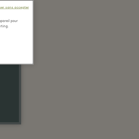
uer sans accepter
pareil pour
eting.