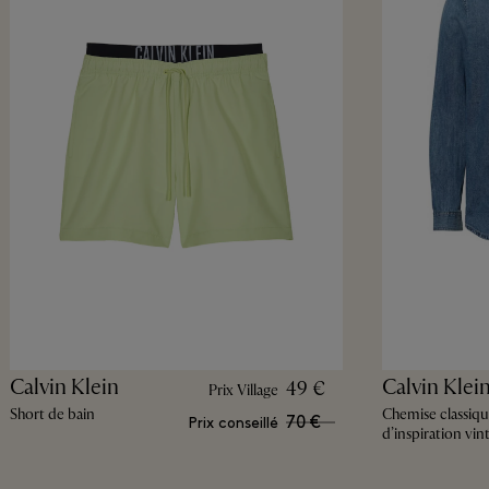
Calvin Klein
Calvin Klei
49 €
Prix Village
Short de bain
Chemise classiq
70 €
Prix conseillé
d’inspiration vin