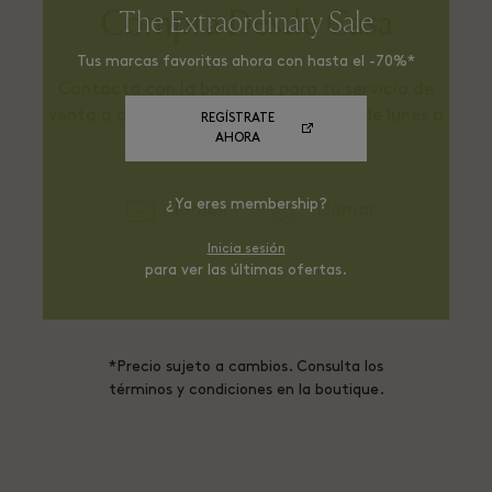
Compra Desde Casa
The Extraordinary Sale
Tus marcas favoritas ahora con hasta el -70%*
Contacta con la boutique para tu servicio de
venta a distancia. Servicio disponible de lunes a
REGÍSTRATE
AHORA
viernes de 10h a 17h.
¿Ya eres membership?
E-mail
Llamar
Inicia sesión
para ver las últimas ofertas.
*Precio sujeto a cambios. Consulta los
términos y condiciones en la boutique.