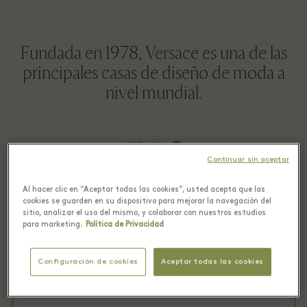
Fundada en 1978, Versace es una de las
principales casas de diseño de moda a
nivel mundial.
LEER MÁS
Continuar sin aceptar
Al hacer clic en “Aceptar todas las cookies”, usted acepta que las
HOMBRE
cookies se guarden en su dispositivo para mejorar la navegación del
sitio, analizar el uso del mismo, y colaborar con nuestros estudios
MUJER
para marketing.
Política de Privacidad
BOLSOS
Configuración de cookies
Aceptar todas las cookies
ACCESORIOS