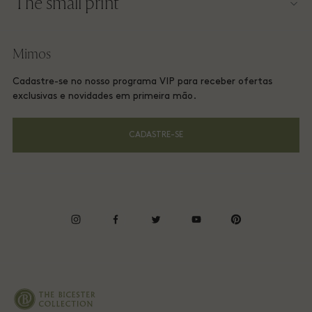
The small print
Torne-se um parceiro
Trabalhe conosco
Termos e condições do site
Programa de milhagem
Mimos
Baixe o app
Las Rozas Village Membership terms and conditions
Reserva de Grupo
Cadastre-se no nosso programa VIP para receber ofertas
Vale-presente
Privacy Notices
exclusivas e novidades em primeira mão.
Hotéis e atrações locais
Perguntas frequentes
Accessibility
CADASTRE-SE
Responsabilidade corporativa
Energy Saving Decree
instagram
facebook
twitter
youtube
pinterest
Whistleblowing
Average supplier payment period