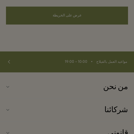
عرض على الخريطة
⬩
مواعيد العمل بالفيلاج
10:00 – 19:00
من نحن
اتصلوا بنا
شركائنا
نبذة عن ماسميشلين فيلج (Maasmechelen Village)
شركاؤنا
أسئلة متكررة
قانوني
انضموا إلى شركائنا