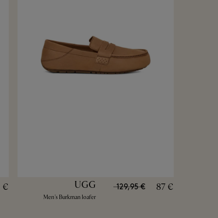
UGG
 €
87 €
129,95 €
Men's Burkman loafer