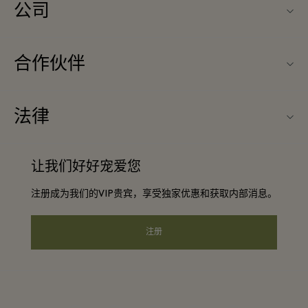
公司
联系我们
合作伙伴
关于Maasmechelen Village（马斯梅克林购物村）
旅行合作伙伴
常见问题
法律
成为合作伙伴
购物村互动地图
条款与条件
常旅客计划合作伙伴
让我们好好宠爱您
工作机会
会员条款与条件
团体预订
注册成为我们的VIP贵宾，享受独家优惠和获取内部消息。
下载应用程序
Privacy notice
酒店及景点合作伙伴
礼品卡
注册
可访问性
企业责任