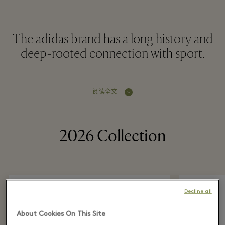
The adidas brand has a long history and
deep-rooted connection with sport.
阅读全文
2026 Collection
Decline all
About Cookies On This Site