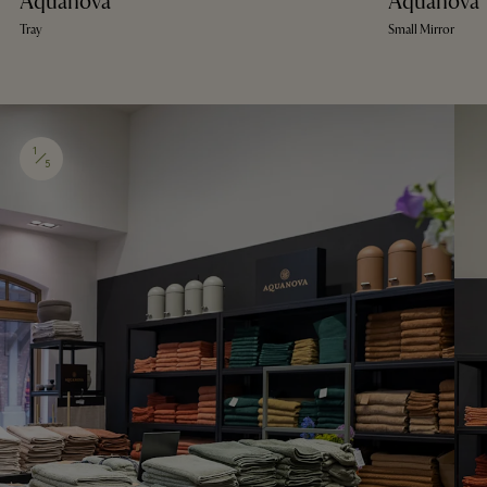
Aquanova
Aquanova
Tray
Small Mirror
1
5