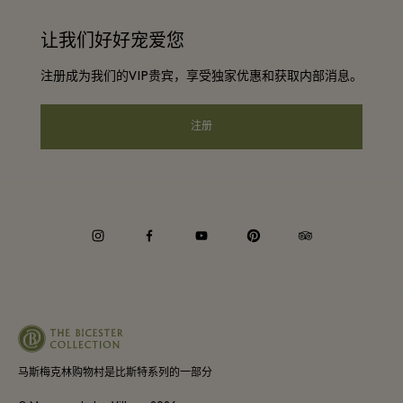
条款与条件
常旅客计划合作伙伴
让我们好好宠爱您
工作机会
会员条款与条件
团体预订
注册成为我们的VIP贵宾，享受独家优惠和获取内部消息。
下载应用程序
Privacy notice
酒店及景点合作伙伴
礼品卡
注册
可访问性
企业责任
instagram
facebook
youtube
pinterest
tripadvisor
马斯梅克林购物村是比斯特系列的一部分