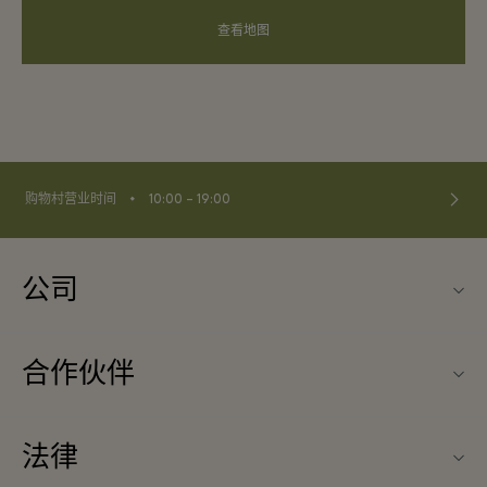
查看地图
⬩
购物村营业时间
10:00 – 19:00
公司
联系我们
合作伙伴
关于Maasmechelen Village（马斯梅克林购物村）
旅行合作伙伴
常见问题
法律
成为合作伙伴
购物村互动地图