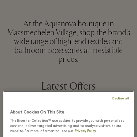
At the Aquanova boutique in
Maasmechelen Village, shop the brand’s
wide range of high-end textiles and
bathroom accessories at irresistible
prices.
Latest Offers
Decline all
About Cookies On This Site
27 六月 - 7 八月 2026
The Bicester Collection™ use cookies to provide you with personalised
content, deliver targeted advertising and to analyse visitors to our
website. For more information, see our
Privacy Policy
Up to 50% off