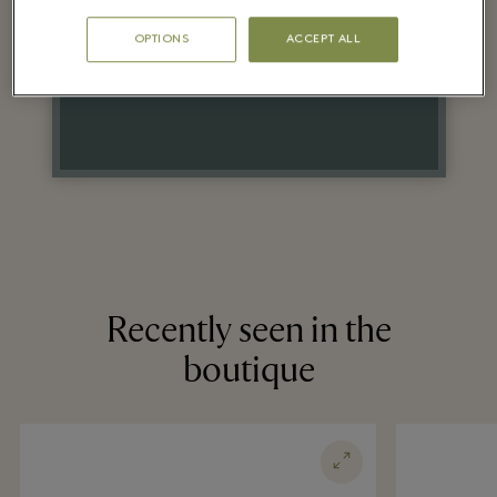
the Village price
OPTIONS
ACCEPT ALL
on selected items
Recently seen in the
boutique