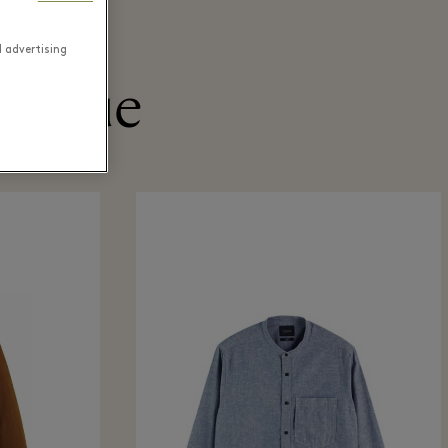
d advertising
utique