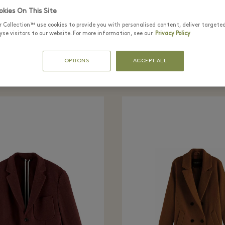
⬩
THIS BOUTIQUE IS CURRENTLY CLOSED
kies On This Site
r Collection™ use cookies to provide you with personalised content, deliver targete
se visitors to our website. For more information, see our
Privacy Policy
tly seen in the bo
OPTIONS
ACCEPT ALL