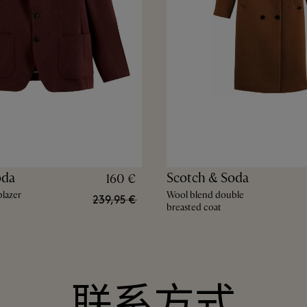
oda
Scotch & Soda
160 €
lazer
Wool blend double
239,95 €
breasted coat
联系方式