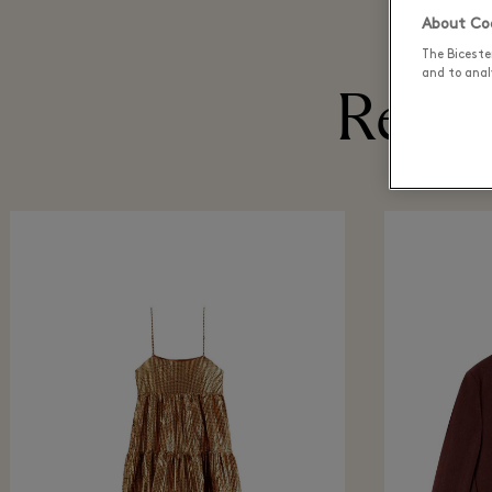
About Coo
The Biceste
and to analy
Recen