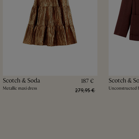
Scotch & Soda
Scotch & S
187 €
Metallic maxi dress
Unconstructed b
279,95 €