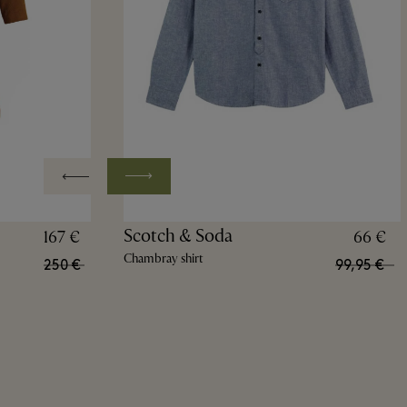
Scotch & Soda
167 €
66 €
Chambray shirt
250 €
99,95 €