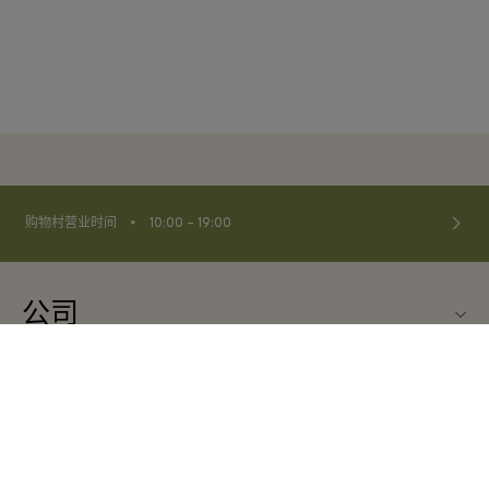
⬩
购物村营业时间
10:00 – 19:00
公司
联系我们
合作伙伴
关于Maasmechelen Village（马斯梅克林购物村）
旅行合作伙伴
常见问题
法律
成为合作伙伴