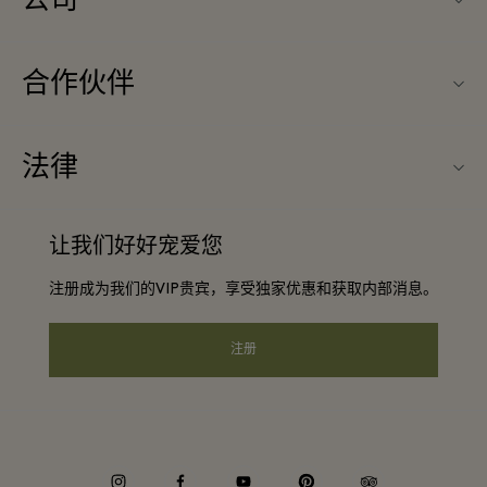
公司
联系我们
合作伙伴
关于Maasmechelen Village（马斯梅克林购物村）
旅行合作伙伴
常见问题
法律
成为合作伙伴
购物村互动地图
条款与条件
常旅客计划合作伙伴
让我们好好宠爱您
工作机会
会员条款与条件
团体预订
注册成为我们的VIP贵宾，享受独家优惠和获取内部消息。
下载应用程序
Privacy notice
酒店及景点合作伙伴
礼品卡
注册
可访问性
企业责任
instagram
facebook
youtube
pinterest
tripadvisor