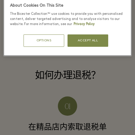
在比利时境内购买商品需缴纳增值税
About Cookies On This Site
（VAT），作为非欧盟居民，您在购物村
The Bicester Collection™ use cookies to provide you with personalised
content, deliver targeted advertising and to analyse visitors to our
购买的商品可享受最高16%的增值税退
website. For more information, see our
Privacy Policy
税，但前提是商品是出口商品，并且在购
物后三个月内申请退税。
OPTIONS
ACCEPT ALL
如何办理退税？
在精品店内索取退税单