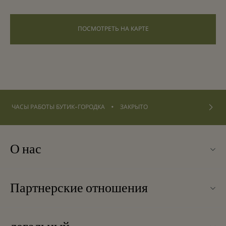
ПОСМОТРЕТЬ НА КАРТЕ
⬩
ЧАСЫ РАБОТЫ БУТИК-ГОРОДКА
ЗАКРЫТО
О нас
Связаться с нами
Партнерские отношения
Связаться с нами
Наши партнеры
О Wertheim Village