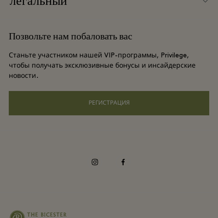
легальный
Групповое бронирование
Карта бутик-городка
Условия и положения
Отели и достопримечательности
Позвольте нам побаловать вас
Вакансии
Условия и положения для привилегированного участника
DO GOOD programme
Станьте участником нашей VIP-программы, Privilege,
Загрузить приложение
чтобы получать эксклюзивные бонусы и инсайдерские
Privacy notice
новости.
Shopping Card
Специальные возможности
РЕГИСТРАЦИЯ
Часто задаваемые вопросы
Корпоративная ответственность
instagram
facebook