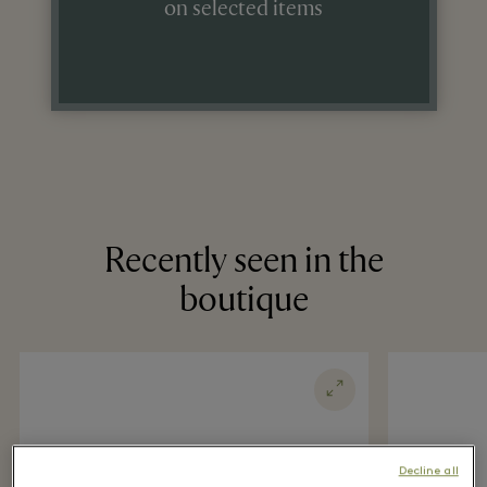
on selected items
Recently seen in the
boutique
Decline all